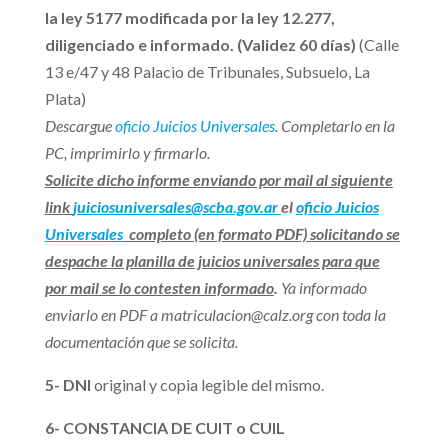
la ley 5177 modificada por la ley 12.277,
diligenciado e informado. (Validez 60 días)
(Calle
13 e/47 y 48 Palacio de Tribunales, Subsuelo, La
Plata)
Descargue
oficio Juicios Universales
. Completarlo en la
PC, imprimirlo y firmarlo.
Solicite dicho informe enviando por mail al siguiente
link
juiciosuniversales@scba.gov.ar
el
oficio Juicios
Universales
completo (en formato PDF) solicitando se
despache la planilla de juicios universales para que
por mail se lo contesten informado
.
Ya informado
enviarlo en PDF a matriculacion@calz.org con toda la
documentación que se solicita.
5- DNI
original y copia legible del mismo.
6- CONSTANCIA DE CUIT o CUIL