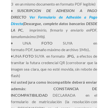
3 en un mismo documento en formato PDF legible)
♦
SUSCRIPCION DE ADHESION A PAGO
DIRECTO
Ver Formulario de Adhesión a Pago
Directo
(Descargue, complete datos bancarios DESDE
LA PC,
imprimirlo, firmarlo y enviarlo en
PDF,
tamañomáximo
1Mb
).
♦UNA
FOTO
SUYA en
formato PDF, tamaño máximo de archivo 1Mb)..
♦UNA
FOTO
SUYA en formato
JPG,
a efectos de
tramitar la futura credencial QR (corroborar que la
imagen sea clara, que no esté movida, sin rebote de
flash)
♦
si usted jura como incompatible deberá enviar
además: CONSTANCIA DE
INCOMPATIBILIDAD
DECLARADA en el
formulario de matriculación (la resolución-con