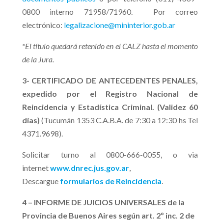
0800 interno 71958/71960. Por correo
electrónico:
legalizacione@mininterior.gob.ar
*El título quedará retenido en el CALZ hasta el momento
de la Jura.
3- CERTIFICADO DE ANTECEDENTES PENALES,
expedido por el Registro Nacional de
Reincidencia y Estadística Criminal. (Validez 60
días)
(Tucumán 1353 C.A.B.A. de 7:30 a 12:30 hs Tel
4371.9698).
Solicitar turno al 0800-666-0055, o via
internet
www.dnrec.jus.gov.ar
,
Descargue
formularios de Reincidencia
.
4 – INFORME DE JUICIOS UNIVERSALES de la
Provincia de Buenos Aires según art. 2º inc. 2 de