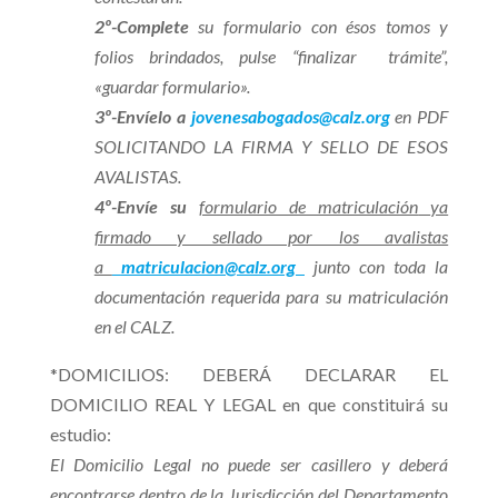
2º-Complete
su formulario con ésos tomos y
folios brindados, pulse “finalizar trámite”,
«guardar formulario».
3º-
Envíelo a
jovenesabogados@calz.org
en PDF
SOLICITANDO LA FIRMA Y SELLO DE ESOS
AVALISTAS.
4º-
Envíe
su
formulario de matriculación
ya
firmado y sellado por los avalistas
a
matriculacion@calz.org
junto con toda la
documentación requerida para su matriculación
en el CALZ.
*DOMICILIOS: DEBERÁ DECLARAR EL
DOMICILIO REAL Y LEGAL en que constituirá su
estudio:
El Domicilio Legal no puede ser casillero y deberá
encontrarse dentro de la Jurisdicción del Departamento