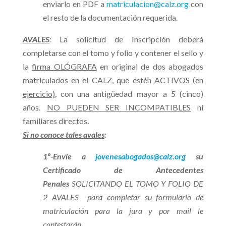
enviarlo en PDF a
matriculacion@calz.org
con
el resto de la documentación requerida.
AVALES
:
La solicitud de Inscripción deberá
completarse con el tomo y folio y contener el sello y
la
firma OLÓGRAFA
en original de dos abogados
matriculados en el CALZ, que estén
ACTIVOS (en
ejercicio)
, con una antigüedad mayor a 5 (cinco)
años.
NO PUEDEN SER INCOMPATIBLES
ni
familiares directos.
Si no conoce tales avales
:
1º-Envíe a
jovenesabogados@calz.org
su
Certificado de Antecedentes
Penales
SOLICITANDO EL TOMO Y FOLIO DE
2 AVALES para completar su formulario de
matriculación para la jura y por mail le
contestarán.