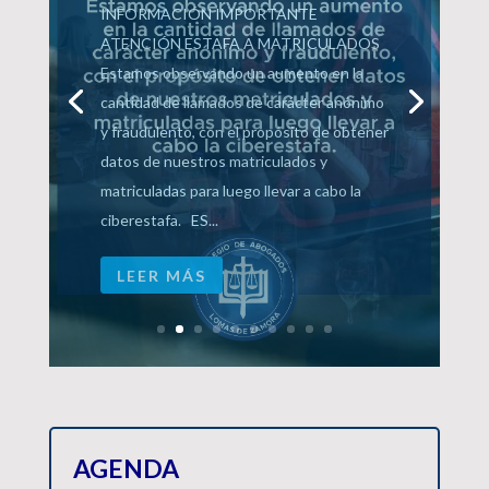
22/05/2026
Eventos
La Dra. María Victoria Lorences,
acompañada por consejeros directivos del
CALZ, recibió el pasado martes 19 de
mayo al Dr. Sergio Torres presidente de la
Suprema Corte de Justicia de la Provincia
de Buenos Aires, con el objetivo de
dialogar de manera directa sobre las...
LEER MÁS
AGENDA