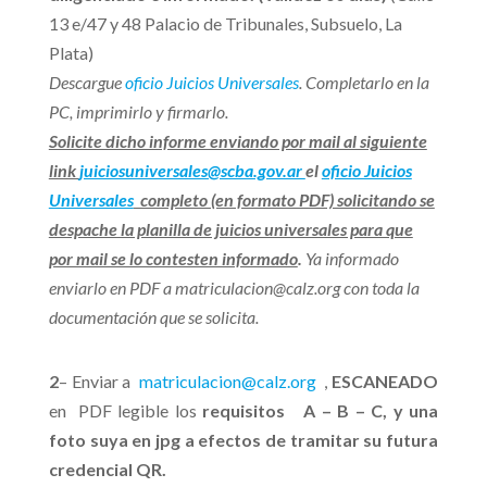
13 e/47 y 48 Palacio de Tribunales, Subsuelo, La
Plata)
Descargue
oficio Juicios Universales
. Completarlo en la
PC, imprimirlo y firmarlo.
Solicite dicho informe enviando por mail al siguiente
link
juiciosuniversales@scba.gov.ar
el
oficio Juicios
Universales
completo (en formato PDF) solicitando se
despache la planilla de juicios universales para que
por mail se lo contesten informado
.
Ya informado
enviarlo en PDF a matriculacion@calz.org con toda la
documentación que se solicita.
2
– Enviar a
matriculacion@calz.org
,
ESCANEADO
en PDF legible los
requisitos
A – B – C, y una
foto suya en jpg a efectos de tramitar su futura
credencial QR.