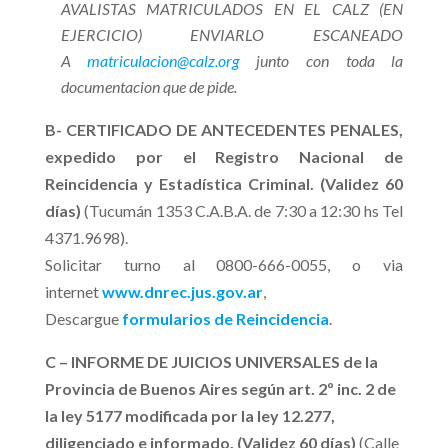
AVALISTAS MATRICULADOS EN EL CALZ (EN
EJERCICIO) ENVIARLO ESCANEADO
A
matriculacion@calz.org
junto con toda la
documentacion que de pide.
B- CERTIFICADO DE ANTECEDENTES PENALES,
expedido por el Registro Nacional de
Reincidencia y Estadística Criminal. (Validez 60
días)
(Tucumán 1353 C.A.B.A. de 7:30 a 12:30 hs Tel
4371.9698).
Solicitar turno al 0800-666-0055, o via
internet
www.dnrec.jus.gov.ar
,
Descargue
formularios de Reincidencia
.
C – INFORME DE JUICIOS UNIVERSALES de la
Provincia de Buenos Aires según art. 2º inc. 2 de
la ley 5177 modificada por la ley 12.277,
diligenciado e informado. (Validez 60 días)
(Calle