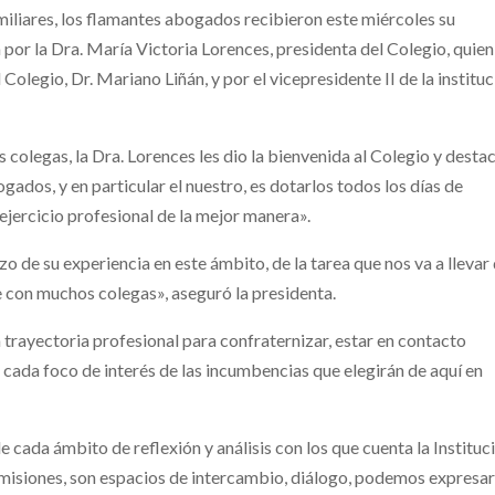
iliares, los flamantes abogados recibieron este miércoles su
por la Dra. María Victoria Lorences, presidenta del Colegio, quien
olegio, Dr. Mariano Liñán, y por el vicepresidente II de la instituc
 colegas, la Dra. Lorences les dio la bienvenida al Colegio y desta
ados, y en particular el nuestro, es dotarlos todos los días de
ejercicio profesional de la mejor manera».
zo de su experiencia en este ámbito, de la tarea que nos va a llevar 
e con muchos colegas», aseguró la presidenta.
 trayectoria profesional para confraternizar, estar en contacto
 cada foco de interés de las incumbencias que elegirán de aquí en
e cada ámbito de reflexión y análisis con los que cuenta la Instituc
misiones, son espacios de intercambio, diálogo, podemos expresar