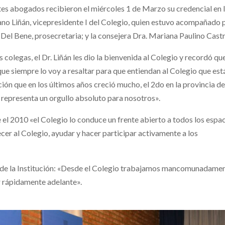
tes abogados recibieron el miércoles 1 de Marzo su credencial en 
no Liñán, vicepresidente I del Colegio, quien estuvo acompañado 
 Del Bene, prosecretaria; y la consejera Dra. Mariana Paulino Castr
 colegas, el Dr. Liñán les dio la bienvenida al Colegio y recordó que
ue siempre lo voy a resaltar para que entiendan al Colegio que est
ón que en los últimos años creció mucho, el 2do en la provincia d
 representa un orgullo absoluto para nosotros».
 el 2010 «el Colegio lo conduce un frente abierto a todos los espa
er al Colegio, ayudar y hacer participar activamente a los
vo de la Institución: «Desde el Colegio trabajamos mancomunadame
r rápidamente adelante».